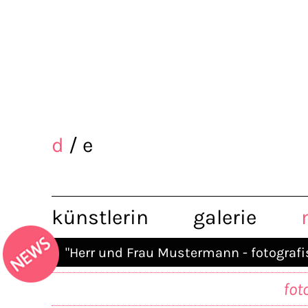
d
/
e
künstlerin
galerie
"Herr und Frau Mustermann - fotografis
...Die Künstlerin kombiniert verschie
fot